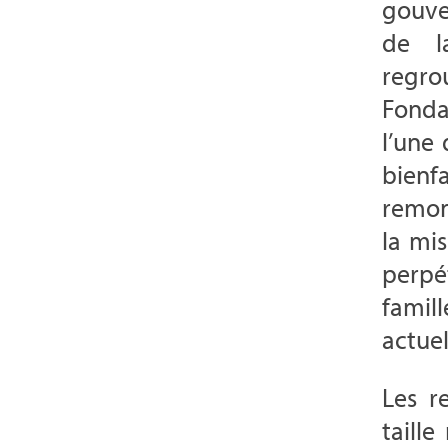
gouve
de l
regr
Fonda
l’une
bienf
remon
la mi
perpé
famil
actuel
Les r
taill