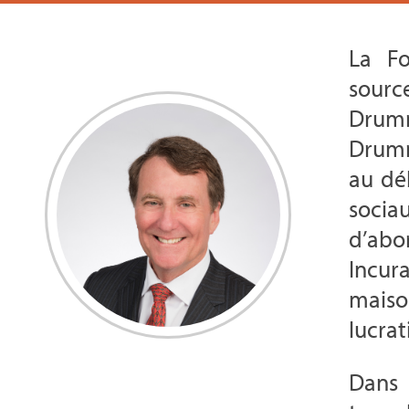
La F
sour
Drum
Drumm
au dé
socia
d’abo
Incur
maiso
lucrati
Dans 