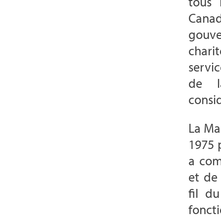
tous 
Canad
gouve
chari
servi
de l
consi
La Ma
1975 
a com
et de
fil d
fonc