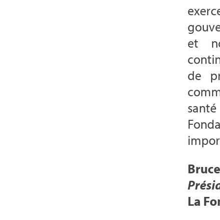
exer
gouve
et n
conti
de p
commu
santé
Fond
import
Bruc
Prési
La F