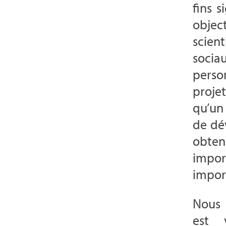
fins s
objec
scien
soci
perso
proje
qu’un
de dé
obte
impo
impor
Nous 
est v